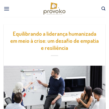
Skip
to
content
Equilibrando a liderança humanizada
em meio à crise: um desafio de empatia
e resiliência