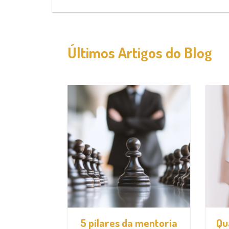
Últimos Artigos do Blog
ência: o
5 pilares da mentoria
Qu