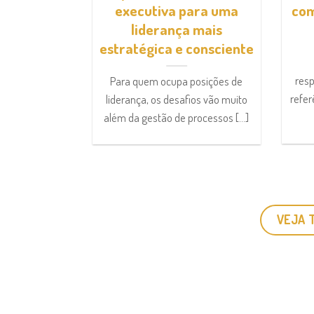
 trás dos
executiva para uma
com
issionais
liderança mais
estratégica e consciente
issional em
sformação
resp
Para quem ocupa posições de
ecnologia, pelo
refer
liderança, os desafios vão muito
e por [...]
além da gestão de processos [...]
VEJA 