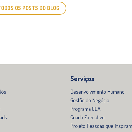
TODOS OS POSTS DO BLOG
Serviços
Nós
Desenvolvimento Humano
Gestão do Negócio
s
Programa OEA
ads
Coach Executivo
o
Projeto Pessoas que Inspira