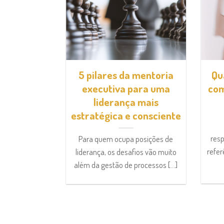
ência: o
5 pilares da mentoria
Qu
 trás dos
executiva para uma
com
issionais
liderança mais
estratégica e consciente
issional em
sformação
resp
Para quem ocupa posições de
ecnologia, pelo
refer
liderança, os desafios vão muito
e por [...]
além da gestão de processos [...]