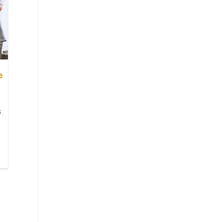
e
Como aprender
enquanto trabalha (sem
atrapalhar a
.
produtividade)
À luz da Psicologia Positiva,
aprender enquanto se trabalha
também está diretamente
relacionado ao uso [...]