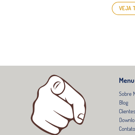
VEJA 
Menu
Sobre 
Blog
Cliente
Downlo
Contat