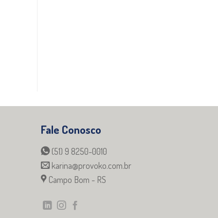
Fale Conosco
(51) 9 8250-0010
karina@provoko.com.br
Campo Bom - RS
m