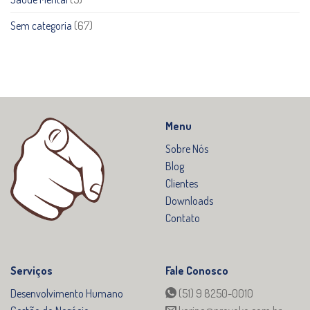
Sem categoria
(67)
Menu
Sobre Nós
Blog
Clientes
Downloads
Contato
Serviços
Fale Conosco
Desenvolvimento Humano
(51) 9 8250-0010