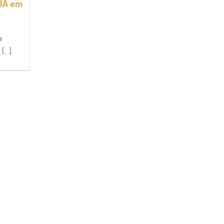
 IA em
a
...]