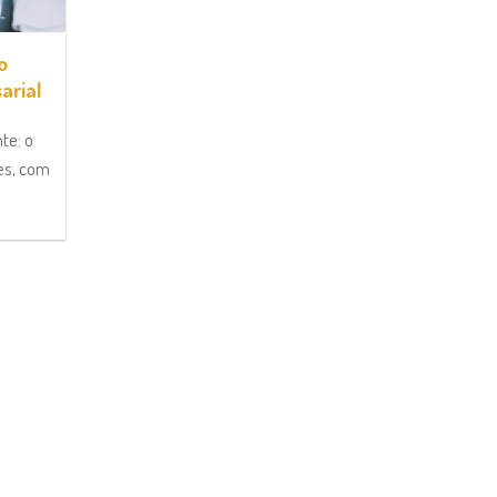
o
arial
te: o
es, com